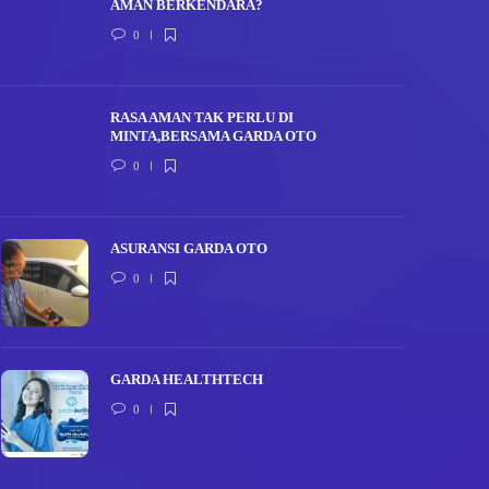
AMAN BERKENDARA?
0
RASA AMAN TAK PERLU DI
MINTA,BERSAMA GARDA OTO
0
ASURANSI GARDA OTO
0
GARDA HEALTHTECH
0