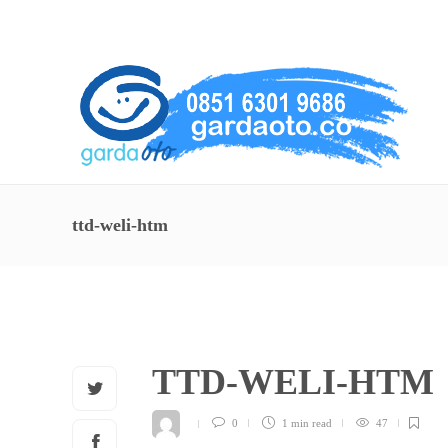
About Us
Service
Contact
ttd-weli-htm
TTD-WELI-HTM
0
1 min
read
47