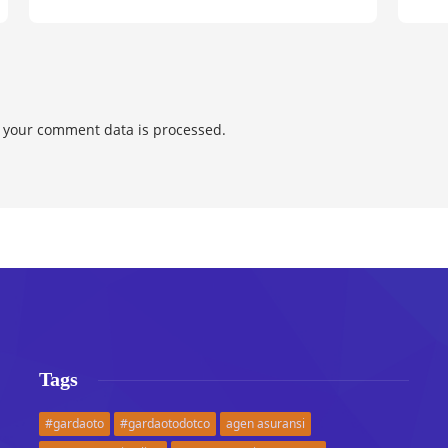
 your comment data is processed.
Tags
#gardaoto
#gardaotodotco
agen asuransi