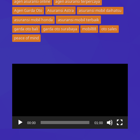
agen asuransi online
agen asuransi terpercaya
Asuransi Astra
Agen Garda Oto
asuransi mobil daihatsu
asuransi mobil terbaik
asuransi mobil honda
garda oto bali
garda oto surabaya
mobil88
oto sales
peace of mind
Video
Player
00:00
01:00