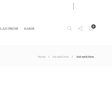
02
AUG
2026
0
LASI PREMI
KARIR
Home
ttd-weli-htm
ttd-weli-htm