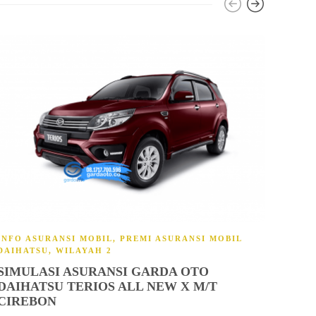
INFO ASURANSI MOBIL
,
PREMI ASURANSI MOBIL
INFO
DAIHATSU
,
WILAYAH 2
TOYO
SIMULASI ASURANSI GARDA OTO
SIM
DAIHATSU TERIOS ALL NEW X M/T
TOY
CIREBON
garda ot